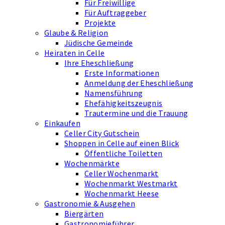
Für Freiwillige
Für Auftraggeber
Projekte
Glaube & Religion
Jüdische Gemeinde
Heiraten in Celle
Ihre Eheschließung
Erste Informationen
Anmeldung der Eheschließung
Namensführung
Ehefähigkeits­zeugnis
Trautermine und die Trauung
Einkaufen
Celler City Gutschein
Shoppen in Celle auf einen Blick
Öffentliche Toiletten
Wochenmärkte
Celler Wochenmarkt
Wochenmarkt Westmarkt
Wochenmarkt Heese
Gastronomie & Ausgehen
Biergärten
Gastronomieführer