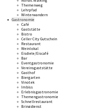
Nordic Walking
Themenweg
Lehrpfad
Winterwandern
Gastronomie
Café
Gaststätte
Bistro
Celler City Gutschein
Restaurant
Weinlokal
Eisdiele/Eiscafé
Bar
Eventgastronomie
Vereinsgaststätte
Gasthof
Biergarten
Vinotek
Imbiss
Erlebnisgastronomie
Themengastronomie
Schnellrestaurant
Bringdienst