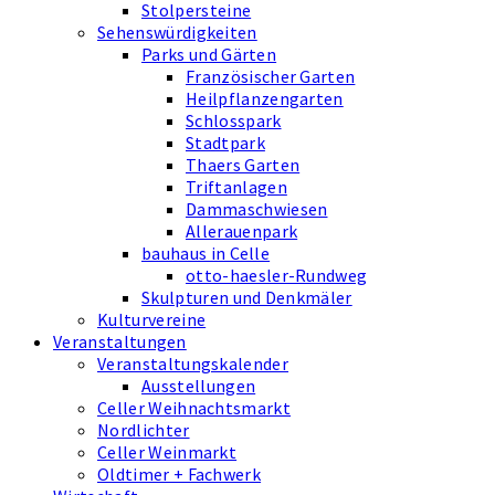
Stolpersteine
Sehenswürdigkeiten
Parks und Gärten
Französischer Garten
Heilpflanzengarten
Schlosspark
Stadtpark
Thaers Garten
Triftanlagen
Dammaschwiesen
Allerauenpark
bauhaus in Celle
otto-haesler-Rundweg
Skulpturen und Denkmäler
Kulturvereine
Veranstaltungen
Veranstaltungskalender
Ausstellungen
Celler Weihnachtsmarkt
Nordlichter
Celler Weinmarkt
Oldtimer + Fachwerk