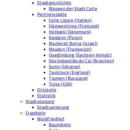
Stadtgeschichte
Wappen der Stadt Celle
Partnerstädte
Celle Ligure (Italien)
Hämeenlinna (Finnland)
Holbæk (Dänemark)
Kwidzyn (Polen)
Mazkeret Batya (Israel)
Meudon (Frankreich)
Quedlinburg (Sachsen-Anhalt)
São Sebastião do Caí (Brasilien)
Sumy (Ukraine)
Tavistock (England)
Tjumen (Russland)
Tulsa (USA)
Ortsteile
Statistik
Stadtplanung
Stadtsanierung
Friedhöfe
Waldfriedhof
Baumkreis