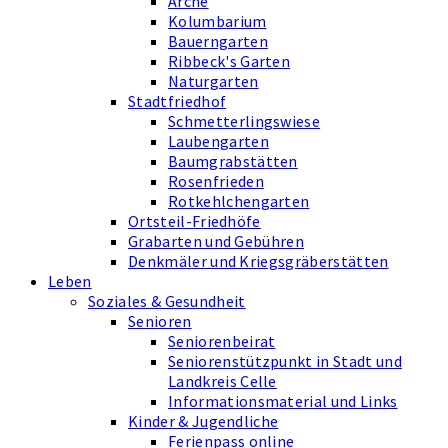
Arche
Kolumbarium
Bauerngarten
Ribbeck's Garten
Naturgarten
Stadtfriedhof
Schmetterlingswiese
Laubengarten
Baumgrabstätten
Rosenfrieden
Rotkehlchengarten
Ortsteil-Friedhöfe
Grabarten und Gebühren
Denkmäler und Kriegsgräberstätten
Leben
Soziales & Gesundheit
Senioren
Seniorenbeirat
Seniorenstützpunkt in Stadt und
Landkreis Celle
Informationsmaterial und Links
Kinder & Jugendliche
Ferienpass online