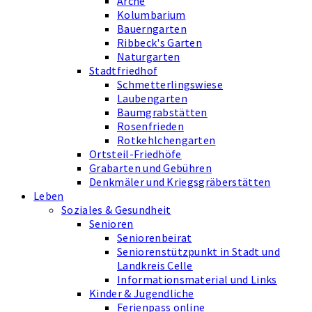
Arche
Kolumbarium
Bauerngarten
Ribbeck's Garten
Naturgarten
Stadtfriedhof
Schmetterlingswiese
Laubengarten
Baumgrabstätten
Rosenfrieden
Rotkehlchengarten
Ortsteil-Friedhöfe
Grabarten und Gebühren
Denkmäler und Kriegsgräberstätten
Leben
Soziales & Gesundheit
Senioren
Seniorenbeirat
Seniorenstützpunkt in Stadt und
Landkreis Celle
Informationsmaterial und Links
Kinder & Jugendliche
Ferienpass online