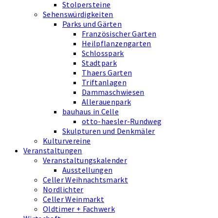
Stolpersteine
Sehenswürdigkeiten
Parks und Gärten
Französischer Garten
Heilpflanzengarten
Schlosspark
Stadtpark
Thaers Garten
Triftanlagen
Dammaschwiesen
Allerauenpark
bauhaus in Celle
otto-haesler-Rundweg
Skulpturen und Denkmäler
Kulturvereine
Veranstaltungen
Veranstaltungskalender
Ausstellungen
Celler Weihnachtsmarkt
Nordlichter
Celler Weinmarkt
Oldtimer + Fachwerk