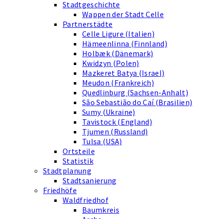
Stadtgeschichte
Wappen der Stadt Celle
Partnerstädte
Celle Ligure (Italien)
Hämeenlinna (Finnland)
Holbæk (Dänemark)
Kwidzyn (Polen)
Mazkeret Batya (Israel)
Meudon (Frankreich)
Quedlinburg (Sachsen-Anhalt)
São Sebastião do Caí (Brasilien)
Sumy (Ukraine)
Tavistock (England)
Tjumen (Russland)
Tulsa (USA)
Ortsteile
Statistik
Stadtplanung
Stadtsanierung
Friedhöfe
Waldfriedhof
Baumkreis