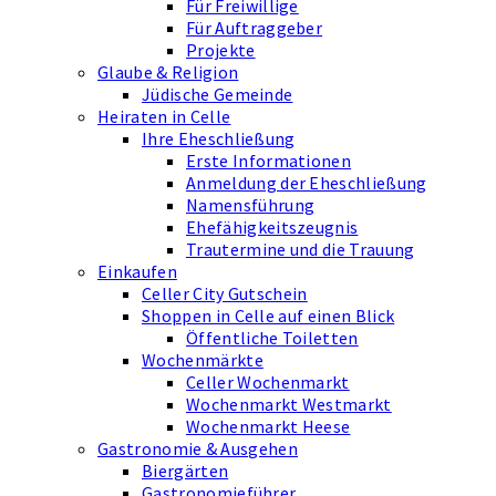
Für Freiwillige
Für Auftraggeber
Projekte
Glaube & Religion
Jüdische Gemeinde
Heiraten in Celle
Ihre Eheschließung
Erste Informationen
Anmeldung der Eheschließung
Namensführung
Ehefähigkeits­zeugnis
Trautermine und die Trauung
Einkaufen
Celler City Gutschein
Shoppen in Celle auf einen Blick
Öffentliche Toiletten
Wochenmärkte
Celler Wochenmarkt
Wochenmarkt Westmarkt
Wochenmarkt Heese
Gastronomie & Ausgehen
Biergärten
Gastronomieführer