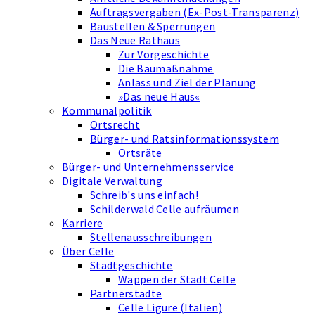
Auftragsvergaben (Ex-Post-Transparenz)
Baustellen & Sperrungen
Das Neue Rathaus
Zur Vorgeschichte
Die Baumaßnahme
Anlass und Ziel der Planung
»Das neue Haus«
Kommunalpolitik
Ortsrecht
Bürger- und Ratsinformationssystem
Ortsräte
Bürger- und Unternehmensservice
Digitale Verwaltung
Schreib's uns einfach!
Schilderwald Celle aufräumen
Karriere
Stellenausschreibungen
Über Celle
Stadtgeschichte
Wappen der Stadt Celle
Partnerstädte
Celle Ligure (Italien)