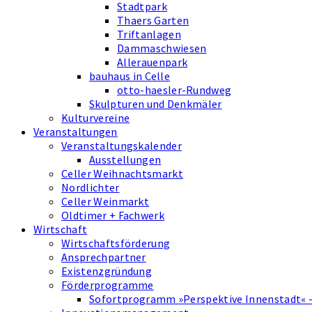
Stadtpark
Thaers Garten
Triftanlagen
Dammaschwiesen
Allerauenpark
bauhaus in Celle
otto-haesler-Rundweg
Skulpturen und Denkmäler
Kulturvereine
Veranstaltungen
Veranstaltungskalender
Ausstellungen
Celler Weihnachtsmarkt
Nordlichter
Celler Weinmarkt
Oldtimer + Fachwerk
Wirtschaft
Wirtschaftsförderung
Ansprechpartner
Existenzgründung
Förderprogramme
Sofortprogramm »Perspektive Innenstadt« 