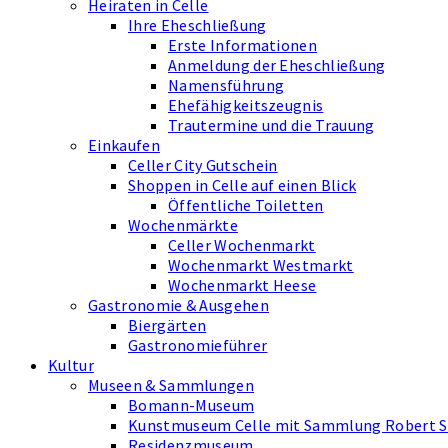
Heiraten in Celle
Ihre Eheschließung
Erste Informationen
Anmeldung der Eheschließung
Namensführung
Ehefähigkeits­zeugnis
Trautermine und die Trauung
Einkaufen
Celler City Gutschein
Shoppen in Celle auf einen Blick
Öffentliche Toiletten
Wochenmärkte
Celler Wochenmarkt
Wochenmarkt Westmarkt
Wochenmarkt Heese
Gastronomie & Ausgehen
Biergärten
Gastronomieführer
Kultur
Museen & Sammlungen
Bomann-Museum
Kunstmuseum Celle mit Sammlung Robert 
Residenzmuseum