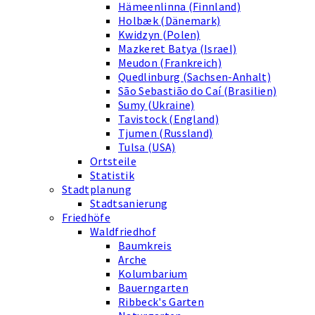
Hämeenlinna (Finnland)
Holbæk (Dänemark)
Kwidzyn (Polen)
Mazkeret Batya (Israel)
Meudon (Frankreich)
Quedlinburg (Sachsen-Anhalt)
São Sebastião do Caí (Brasilien)
Sumy (Ukraine)
Tavistock (England)
Tjumen (Russland)
Tulsa (USA)
Ortsteile
Statistik
Stadtplanung
Stadtsanierung
Friedhöfe
Waldfriedhof
Baumkreis
Arche
Kolumbarium
Bauerngarten
Ribbeck's Garten