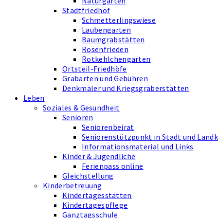
Naturgarten
Stadtfriedhof
Schmetterlingswiese
Laubengarten
Baumgrabstätten
Rosenfrieden
Rotkehlchengarten
Ortsteil-Friedhöfe
Grabarten und Gebühren
Denkmäler und Kriegsgräberstätten
Leben
Soziales & Gesundheit
Senioren
Seniorenbeirat
Seniorenstützpunkt in Stadt und Landkr
Informationsmaterial und Links
Kinder & Jugendliche
Ferienpass online
Gleichstellung
Kinderbetreuung
Kindertagesstätten
Kindertagespflege
Ganztagsschule