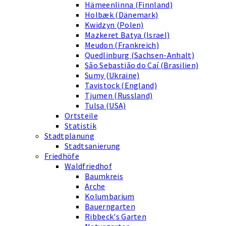
Hämeenlinna (Finnland)
Holbæk (Dänemark)
Kwidzyn (Polen)
Mazkeret Batya (Israel)
Meudon (Frankreich)
Quedlinburg (Sachsen-Anhalt)
São Sebastião do Caí (Brasilien)
Sumy (Ukraine)
Tavistock (England)
Tjumen (Russland)
Tulsa (USA)
Ortsteile
Statistik
Stadtplanung
Stadtsanierung
Friedhöfe
Waldfriedhof
Baumkreis
Arche
Kolumbarium
Bauerngarten
Ribbeck's Garten