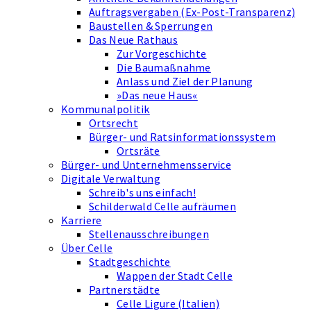
Auftragsvergaben (Ex-Post-Transparenz)
Baustellen & Sperrungen
Das Neue Rathaus
Zur Vorgeschichte
Die Baumaßnahme
Anlass und Ziel der Planung
»Das neue Haus«
Kommunalpolitik
Ortsrecht
Bürger- und Ratsinformationssystem
Ortsräte
Bürger- und Unternehmensservice
Digitale Verwaltung
Schreib's uns einfach!
Schilderwald Celle aufräumen
Karriere
Stellenausschreibungen
Über Celle
Stadtgeschichte
Wappen der Stadt Celle
Partnerstädte
Celle Ligure (Italien)