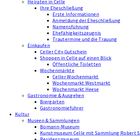
Heiraten in Celle
Ihre Eheschließung
Erste Informationen
Anmeldung der Eheschließung
Namensführung
Ehefähigkeits­zeugnis
Trautermine und die Trauung
Einkaufen
Celler City Gutschein
Shoppen in Celle auf einen Blick
Öffentliche Toiletten
Wochenmärkte
Celler Wochenmarkt
Wochenmarkt Westmarkt
Wochenmarkt Heese
Gastronomie & Ausgehen
Biergärten
Gastronomieführer
Kultur
Museen & Sammlungen
Bomann-Museum
Kunstmuseum Celle mit Sammlung Robert 
Residenzmuseum