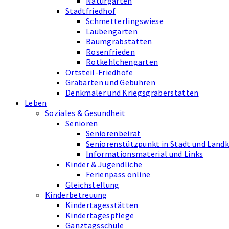
Naturgarten
Stadtfriedhof
Schmetterlingswiese
Laubengarten
Baumgrabstätten
Rosenfrieden
Rotkehlchengarten
Ortsteil-Friedhöfe
Grabarten und Gebühren
Denkmäler und Kriegsgräberstätten
Leben
Soziales & Gesundheit
Senioren
Seniorenbeirat
Seniorenstützpunkt in Stadt und Landkr
Informationsmaterial und Links
Kinder & Jugendliche
Ferienpass online
Gleichstellung
Kinderbetreuung
Kindertagesstätten
Kindertagespflege
Ganztagsschule