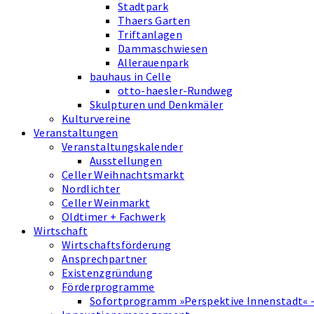
Stadtpark
Thaers Garten
Triftanlagen
Dammaschwiesen
Allerauenpark
bauhaus in Celle
otto-haesler-Rundweg
Skulpturen und Denkmäler
Kulturvereine
Veranstaltungen
Veranstaltungskalender
Ausstellungen
Celler Weihnachtsmarkt
Nordlichter
Celler Weinmarkt
Oldtimer + Fachwerk
Wirtschaft
Wirtschaftsförderung
Ansprechpartner
Existenzgründung
Förderprogramme
Sofortprogramm »Perspektive Innenstadt« 